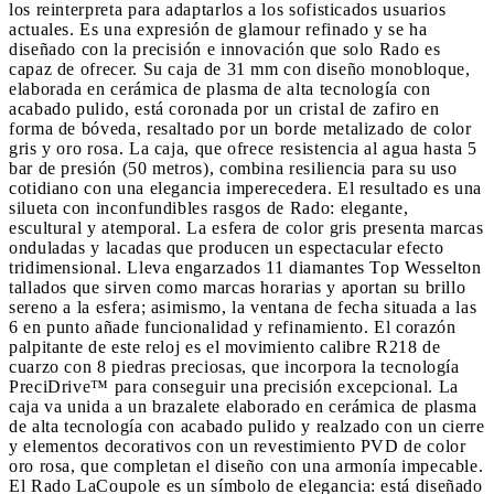
los reinterpreta para adaptarlos a los sofisticados usuarios
actuales. Es una expresión de glamour refinado y se ha
diseñado con la precisión e innovación que solo Rado es
capaz de ofrecer. Su caja de 31 mm con diseño monobloque,
elaborada en cerámica de plasma de alta tecnología con
acabado pulido, está coronada por un cristal de zafiro en
forma de bóveda, resaltado por un borde metalizado de color
gris y oro rosa. La caja, que ofrece resistencia al agua hasta 5
bar de presión (50 metros), combina resiliencia para su uso
cotidiano con una elegancia imperecedera. El resultado es una
silueta con inconfundibles rasgos de Rado: elegante,
escultural y atemporal. La esfera de color gris presenta marcas
onduladas y lacadas que producen un espectacular efecto
tridimensional. Lleva engarzados 11 diamantes Top Wesselton
tallados que sirven como marcas horarias y aportan su brillo
sereno a la esfera; asimismo, la ventana de fecha situada a las
6 en punto añade funcionalidad y refinamiento. El corazón
palpitante de este reloj es el movimiento calibre R218 de
cuarzo con 8 piedras preciosas, que incorpora la tecnología
PreciDrive™ para conseguir una precisión excepcional. La
caja va unida a un brazalete elaborado en cerámica de plasma
de alta tecnología con acabado pulido y realzado con un cierre
y elementos decorativos con un revestimiento PVD de color
oro rosa, que completan el diseño con una armonía impecable.
El Rado LaCoupole es un símbolo de elegancia: está diseñado