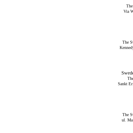
The
Via W
The S
Kenned
Swede
Th
Sankt Er
The Sw
ul. Ma