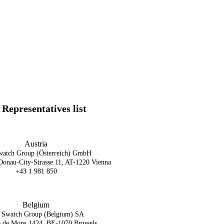
Representatives list
Austria
watch Group (Österreich) GmbH
Donau-City-Strasse 11, AT-1220 Vienna
+43 1 981 850
Belgium
 Swatch Group (Belgium) SA
e de Mons 1424, BE-1070 Brussels