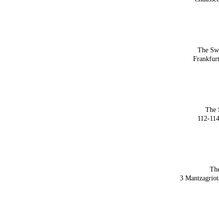
The Sw
Frankfur
The 
112-114
Th
3 Mantzagriot