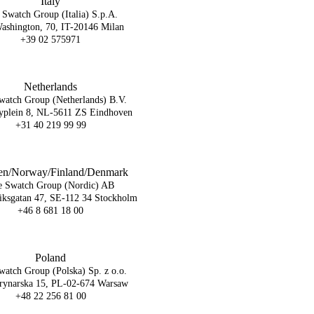
Italy
 Swatch Group (Italia) S.p.A.
ashington, 70, IT-20146 Milan
+39 02 575971
Netherlands
watch Group (Netherlands) B.V.
yplein 8, NL-5611 ZS Eindhoven
+31 40 219 99 99
n/Norway/Finland/Denmark
e Swatch Group (Nordic) AB
iksgatan 47, SE-112 34 Stockholm
+46 8 681 18 00
Poland
atch Group (Polska) Sp. z o.o.
rynarska 15, PL-02-674 Warsaw
+48 22 256 81 00