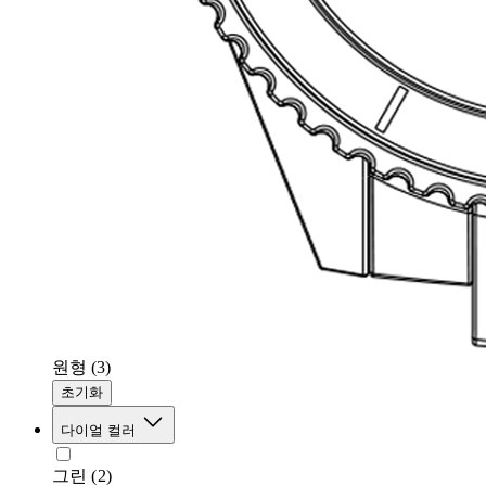
원형
(3)
초기화
다이얼 컬러
그린
(2)