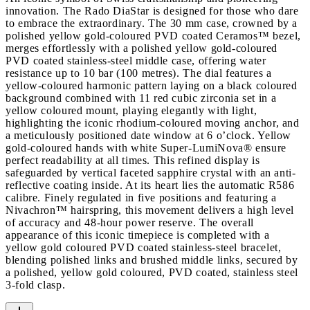
innovation. The Rado DiaStar is designed for those who dare
to embrace the extraordinary. The 30 mm case, crowned by a
polished yellow gold-coloured PVD coated Ceramos™ bezel,
merges effortlessly with a polished yellow gold-coloured
PVD coated stainless-steel middle case, offering water
resistance up to 10 bar (100 metres). The dial features a
yellow-coloured harmonic pattern laying on a black coloured
background combined with 11 red cubic zirconia set in a
yellow coloured mount, playing elegantly with light,
highlighting the iconic rhodium-coloured moving anchor, and
a meticulously positioned date window at 6 o’clock. Yellow
gold-coloured hands with white Super-LumiNova® ensure
perfect readability at all times. This refined display is
safeguarded by vertical faceted sapphire crystal with an anti-
reflective coating inside. At its heart lies the automatic R586
calibre. Finely regulated in five positions and featuring a
Nivachron™ hairspring, this movement delivers a high level
of accuracy and 48-hour power reserve. The overall
appearance of this iconic timepiece is completed with a
yellow gold coloured PVD coated stainless-steel bracelet,
blending polished links and brushed middle links, secured by
a polished, yellow gold coloured, PVD coated, stainless steel
3-fold clasp.