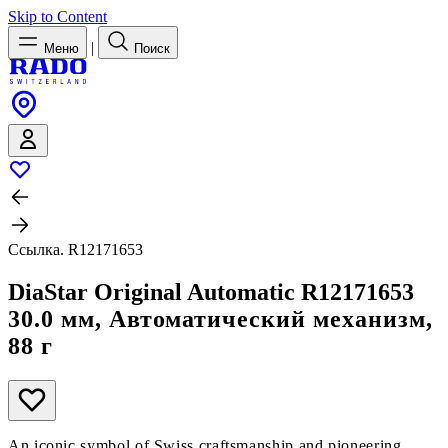
Skip to Content
|
Меню
Поиск
Ссылка. R12171653
DiaStar Original Automatic
R12171653
30.0 мм, Автоматический механизм,
88 г
An iconic symbol of Swiss craftsmanship and pioneering