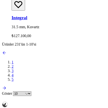
Integral
31.5 mm, Kuvartz
₺127.100,00
Ürünler
231
'ün
1
-
10
'si
1
2
3
4
5
Göster