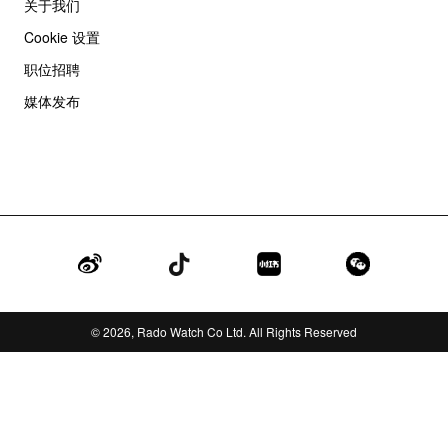
关于我们
Cookie 设置
职位招聘
媒体发布
Weibo
TikTok
Red
WeChat
© 2026, Rado Watch Co Ltd. All Rights Reserved