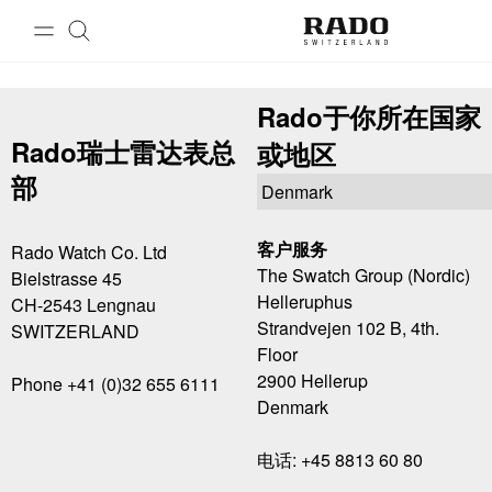
跳到内容
联系我们
Rado于你所在国家
Rado瑞士雷达表总
或地区
部
客户服务
Rado Watch Co. Ltd
The Swatch Group (Nordic)
Bielstrasse 45
Helleruphus
CH-2543 Lengnau
Strandvejen 102 B, 4th.
SWITZERLAND
Floor
2900 Hellerup
Phone +41 (0)32 655 6111
Denmark
电话: +45 8813 60 80