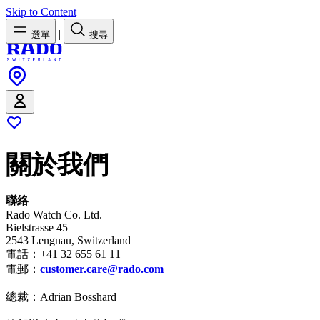
Skip to Content
|
選單
搜尋
關於我們
聯絡
Rado Watch Co. Ltd.
Bielstrasse 45
2543 Lengnau, Switzerland
電話：+41 32 655 61 11
電郵：
customer.care@rado.com
總裁：Adrian Bosshard