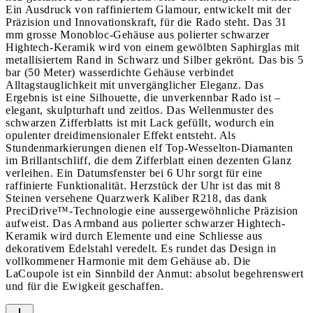
Ein Ausdruck von raffiniertem Glamour, entwickelt mit der
Präzision und Innovationskraft, für die Rado steht. Das 31
mm grosse Monobloc-Gehäuse aus polierter schwarzer
Hightech-Keramik wird von einem gewölbten Saphirglas mit
metallisiertem Rand in Schwarz und Silber gekrönt. Das bis 5
bar (50 Meter) wasserdichte Gehäuse verbindet
Alltagstauglichkeit mit unvergänglicher Eleganz. Das
Ergebnis ist eine Silhouette, die unverkennbar Rado ist –
elegant, skulpturhaft und zeitlos. Das Wellenmuster des
schwarzen Zifferblatts ist mit Lack gefüllt, wodurch ein
opulenter dreidimensionaler Effekt entsteht. Als
Stundenmarkierungen dienen elf Top-Wesselton-Diamanten
im Brillantschliff, die dem Zifferblatt einen dezenten Glanz
verleihen. Ein Datumsfenster bei 6 Uhr sorgt für eine
raffinierte Funktionalität. Herzstück der Uhr ist das mit 8
Steinen versehene Quarzwerk Kaliber R218, das dank
PreciDrive™-Technologie eine aussergewöhnliche Präzision
aufweist. Das Armband aus polierter schwarzer Hightech-
Keramik wird durch Elemente und eine Schliesse aus
dekorativem Edelstahl veredelt. Es rundet das Design in
vollkommener Harmonie mit dem Gehäuse ab. Die
LaCoupole ist ein Sinnbild der Anmut: absolut begehrenswert
und für die Ewigkeit geschaffen.