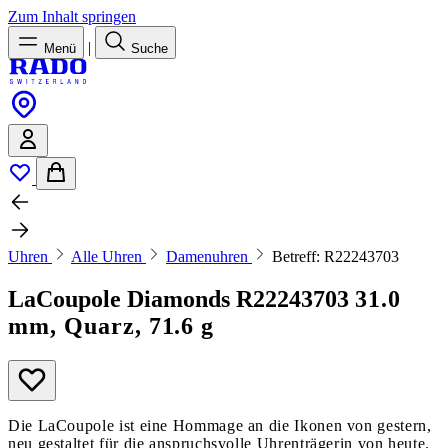
Zum Inhalt springen
|
Menü
Suche
Uhren
Alle Uhren
Damenuhren
Betreff: R22243703
LaCoupole Diamonds
R22243703
31.0
mm, Quarz, 71.6 g
Die LaCoupole ist eine Hommage an die Ikonen von gestern,
neu gestaltet für die anspruchsvolle Uhrenträgerin von heute.