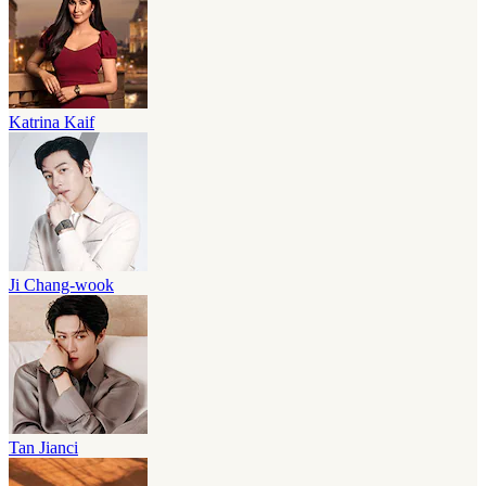
Katrina Kaif
Ji Chang-wook
Tan Jianci