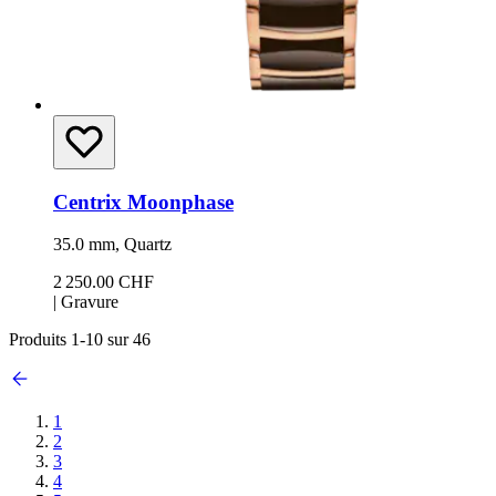
Centrix Moonphase
35.0 mm, Quartz
2 250.00 CHF
|
Gravure
Produits
1
-
10
sur
46
1
2
3
4