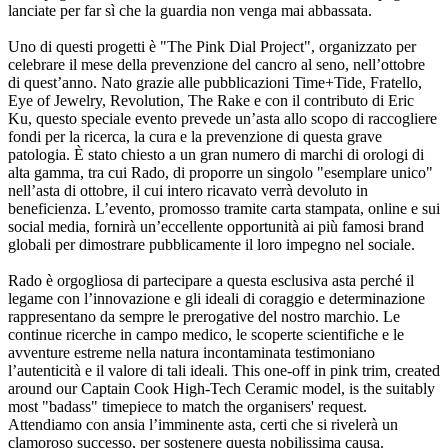
lanciate per far sì che la guardia non venga mai abbassata.
Uno di questi progetti è "The Pink Dial Project", organizzato per
celebrare il mese della prevenzione del cancro al seno, nell’ottobre
di quest’anno. Nato grazie alle pubblicazioni Time+Tide, Fratello,
Eye of Jewelry, Revolution, The Rake e con il contributo di Eric
Ku, questo speciale evento prevede un’asta allo scopo di raccogliere
fondi per la ricerca, la cura e la prevenzione di questa grave
patologia. È stato chiesto a un gran numero di marchi di orologi di
alta gamma, tra cui Rado, di proporre un singolo "esemplare unico"
nell’asta di ottobre, il cui intero ricavato verrà devoluto in
beneficienza. L’evento, promosso tramite carta stampata, online e sui
social media, fornirà un’eccellente opportunità ai più famosi brand
globali per dimostrare pubblicamente il loro impegno nel sociale.
Rado è orgogliosa di partecipare a questa esclusiva asta perché il
legame con l’innovazione e gli ideali di coraggio e determinazione
rappresentano da sempre le prerogative del nostro marchio. Le
continue ricerche in campo medico, le scoperte scientifiche e le
avventure estreme nella natura incontaminata testimoniano
l’autenticità e il valore di tali ideali. This one-off in pink trim, created
around our Captain Cook High-Tech Ceramic model, is the suitably
most "badass" timepiece to match the organisers' request.
Attendiamo con ansia l’imminente asta, certi che si rivelerà un
clamoroso successo, per sostenere questa nobilissima causa.