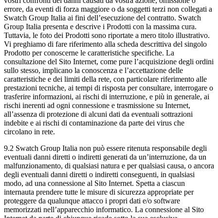
vostri confronti dei danni causati da vostra azione, omissione o
errore, da eventi di forza maggiore o da soggetti terzi non collegati a
Swatch Group Italia ai fini dell’esecuzione del contratto. Swatch
Group Italia presenta e descrive i Prodotti con la massima cura.
Tuttavia, le foto dei Prodotti sono riportate a mero titolo illustrativo.
Vi preghiamo di fare riferimento alla scheda descrittiva del singolo
Prodotto per conoscerne le caratteristiche specifiche. La
consultazione del Sito Internet, come pure l’acquisizione degli ordini
sullo stesso, implicano la conoscenza e l’accettazione delle
caratteristiche e dei limiti della rete, con particolare riferimento alle
prestazioni tecniche, ai tempi di risposta per consultare, interrogare o
trasferire informazioni, ai rischi di interruzione, e più in generale, ai
rischi inerenti ad ogni connessione e trasmissione su Internet,
all’assenza di protezione di alcuni dati da eventuali sottrazioni
indebite e ai rischi di contaminazione da parte dei virus che
circolano in rete.
9.2 Swatch Group Italia non può essere ritenuta responsabile degli
eventuali danni diretti o indiretti generati da un’interruzione, da un
malfunzionamento, di qualsiasi natura e per qualsiasi causa, o ancora
degli eventuali danni diretti o indiretti conseguenti, in qualsiasi
modo, ad una connessione al Sito Internet. Spetta a ciascun
internauta prendere tutte le misure di sicurezza appropriate per
proteggere da qualunque attacco i propri dati e/o software
memorizzati nell’apparecchio informatico. La connessione al Sito