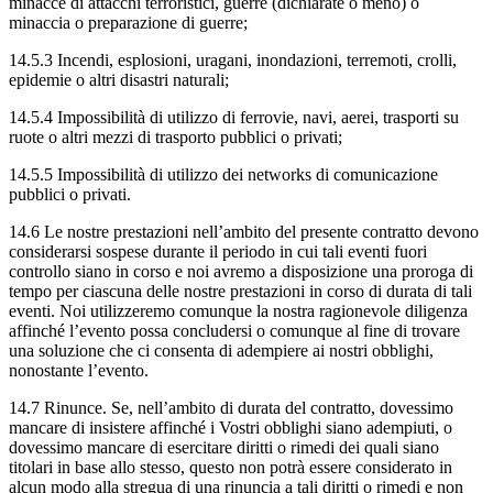
minacce di attacchi terroristici, guerre (dichiarate o meno) o
minaccia o preparazione di guerre;
14.5.3 Incendi, esplosioni, uragani, inondazioni, terremoti, crolli,
epidemie o altri disastri naturali;
14.5.4 Impossibilità di utilizzo di ferrovie, navi, aerei, trasporti su
ruote o altri mezzi di trasporto pubblici o privati;
14.5.5 Impossibilità di utilizzo dei networks di comunicazione
pubblici o privati.
14.6 Le nostre prestazioni nell’ambito del presente contratto devono
considerarsi sospese durante il periodo in cui tali eventi fuori
controllo siano in corso e noi avremo a disposizione una proroga di
tempo per ciascuna delle nostre prestazioni in corso di durata di tali
eventi. Noi utilizzeremo comunque la nostra ragionevole diligenza
affinché l’evento possa concludersi o comunque al fine di trovare
una soluzione che ci consenta di adempiere ai nostri obblighi,
nonostante l’evento.
14.7 Rinunce. Se, nell’ambito di durata del contratto, dovessimo
mancare di insistere affinché i Vostri obblighi siano adempiuti, o
dovessimo mancare di esercitare diritti o rimedi dei quali siano
titolari in base allo stesso, questo non potrà essere considerato in
alcun modo alla stregua di una rinuncia a tali diritti o rimedi e non