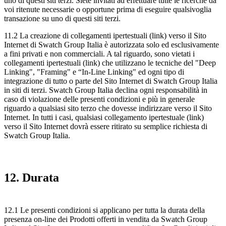
uno di questi siti terzi. Siete invitati ad effettuare tutte le ricerche da
voi ritenute necessarie o opportune prima di eseguire qualsivoglia
transazione su uno di questi siti terzi.
11.2 La creazione di collegamenti ipertestuali (link) verso il Sito
Internet di Swatch Group Italia è autorizzata solo ed esclusivamente
a fini privati e non commerciali. A tal riguardo, sono vietati i
collegamenti ipertestuali (link) che utilizzano le tecniche del "Deep
Linking", "Framing" e “In-Line Linking" ed ogni tipo di
integrazione di tutto o parte del Sito Internet di Swatch Group Italia
in siti di terzi. Swatch Group Italia declina ogni responsabilità in
caso di violazione delle presenti condizioni e più in generale
riguardo a qualsiasi sito terzo che dovesse indirizzare verso il Sito
Internet. In tutti i casi, qualsiasi collegamento ipertestuale (link)
verso il Sito Internet dovrà essere ritirato su semplice richiesta di
Swatch Group Italia.
12. Durata
12.1 Le presenti condizioni si applicano per tutta la durata della
presenza on-line dei Prodotti offerti in vendita da Swatch Group