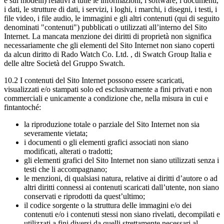
e sui modelli) relativi a tutte le informazioni, i software, i documenti,
i dati, le strutture di dati, i servizi, i loghi, i marchi, i disegni, i testi, i
file video, i file audio, le immagini e gli altri contenuti (qui di seguito
denominati "contenuti") pubblicati o utilizzati all’interno del Sito
Internet. La mancata menzione dei diritti di proprietà non significa
necessariamente che gli elementi del Sito Internet non siano coperti
da alcun diritto di Rado Watch Co. Ltd. , di Swatch Group Italia e
delle altre Società del Gruppo Swatch.
10.2 I contenuti del Sito Internet possono essere scaricati,
visualizzati e/o stampati solo ed esclusivamente a fini privati e non
commerciali e unicamente a condizione che, nella misura in cui e
fintantoché:
la riproduzione totale o parziale del Sito Internet non sia
severamente vietata;
i documenti o gli elementi grafici associati non siano
modificati, alterati o tradotti;
gli elementi grafici del Sito Internet non siano utilizzati senza i
testi che li accompagnano;
le menzioni, di qualsiasi natura, relative ai diritti d’autore o ad
altri diritti connessi ai contenuti scaricati dall’utente, non siano
conservati e riprodotti da quest’ultimo;
il codice sorgente o la struttura delle immagini e/o dei
contenuti e/o i contenuti stessi non siano rivelati, decompilati e
utilizzati a fini diversi da quelli strettamente necessari al