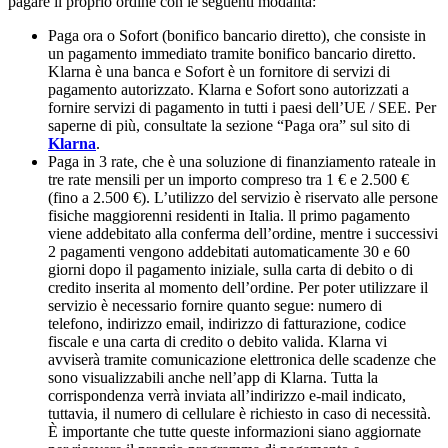
pagare il proprio ordine con le seguenti modalità:
Paga ora o Sofort (bonifico bancario diretto), che consiste in
un pagamento immediato tramite bonifico bancario diretto.
Klarna è una banca e Sofort è un fornitore di servizi di
pagamento autorizzato. Klarna e Sofort sono autorizzati a
fornire servizi di pagamento in tutti i paesi dell’UE / SEE. Per
saperne di più, consultate la sezione “Paga ora” sul sito di
Klarna
.
Paga in 3 rate, che è una soluzione di finanziamento rateale in
tre rate mensili per un importo compreso tra 1 € e 2.500 €
(fino a 2.500 €). L’utilizzo del servizio è riservato alle persone
fisiche maggiorenni residenti in Italia. ll primo pagamento
viene addebitato alla conferma dell’ordine, mentre i successivi
2 pagamenti vengono addebitati automaticamente 30 e 60
giorni dopo il pagamento iniziale, sulla carta di debito o di
credito inserita al momento dell’ordine. Per poter utilizzare il
servizio è necessario fornire quanto segue: numero di
telefono, indirizzo email, indirizzo di fatturazione, codice
fiscale e una carta di credito o debito valida. Klarna vi
avviserà tramite comunicazione elettronica delle scadenze che
sono visualizzabili anche nell’app di Klarna. Tutta la
corrispondenza verrà inviata all’indirizzo e-mail indicato,
tuttavia, il numero di cellulare è richiesto in caso di necessità.
È importante che tutte queste informazioni siano aggiornate