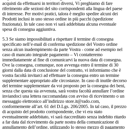
acquisti da effettuarsi in territori diversi, Vi preghiamo di fare
riferimento alle sezioni del sito corrispondenti alla lingua del paese
di interesse. Per motivi pratici, talora è meglio spedire alcuni dei
Prodotti inclusi in uno stesso ordine in più pacchi (spedizione
frazionata). In tale caso non vi sarà addebitata alcuna eventuale
spesa di consegna aggiuntiva.
5.3 Se siamo impossibilitati a rispettare il termine di consegna
specificato nell’e-mail di conferma spedizione del Vostro ordine
senza alcun inadempimento da parte Vostra - come ad esempio nel
caso di mancato integrale pagamento – Vi contatteremo
immediatamente al fine di comunicarvi la nuova data di consegna.
Ove la consegna, comunque, non avvenga entro il termine di 30
giorni dalla data di conclusione del contratto, vi informiamo che è
vostra facoltà invitarci ad effettuare la consegna entro un termine
supplementare appropriato alle circostanze. In caso di inutile decorso
del termine supplementare da voi proposto per la consegna dei beni,
senza che questa sia avvenuta, sarà vostra facoltà annullare l’ordine
inviandoci una lettera raccomandata con avviso di ricevimento o un
messaggio elettronico all’indirizzo store.it@rado.com,
conformemente all’art. 61 del D.Lgs. 206/2005. In tal caso, il prezzo
di acquisto del prodotto corrispondente, che vi era stato
eventualmente addebitato, vi sarà riaccreditato senza indebito ritardo
a far data dal ricevimento da parte nostra della comunicazione di
annullamento dell’ordine, utilizzando lo stesso mezzo di pagamento