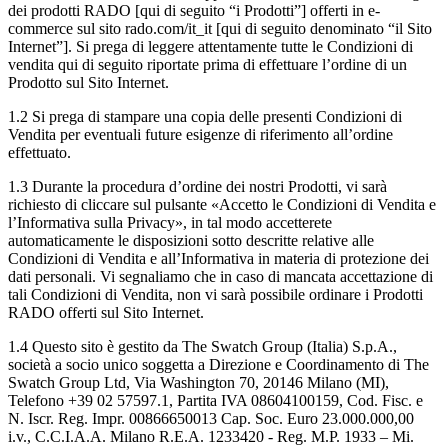
dei prodotti RADO [qui di seguito “i Prodotti”] offerti in e-
commerce sul sito rado.com/it_it [qui di seguito denominato “il Sito
Internet”]. Si prega di leggere attentamente tutte le Condizioni di
vendita qui di seguito riportate prima di effettuare l’ordine di un
Prodotto sul Sito Internet.
1.2 Si prega di stampare una copia delle presenti Condizioni di
Vendita per eventuali future esigenze di riferimento all’ordine
effettuato.
1.3 Durante la procedura d’ordine dei nostri Prodotti, vi sarà
richiesto di cliccare sul pulsante «Accetto le Condizioni di Vendita e
l’Informativa sulla Privacy», in tal modo accetterete
automaticamente le disposizioni sotto descritte relative alle
Condizioni di Vendita e all’Informativa in materia di protezione dei
dati personali. Vi segnaliamo che in caso di mancata accettazione di
tali Condizioni di Vendita, non vi sarà possibile ordinare i Prodotti
RADO offerti sul Sito Internet.
1.4 Questo sito è gestito da The Swatch Group (Italia) S.p.A.,
società a socio unico soggetta a Direzione e Coordinamento di The
Swatch Group Ltd, Via Washington 70, 20146 Milano (MI),
Telefono +39 02 57597.1, Partita IVA 08604100159, Cod. Fisc. e
N. Iscr. Reg. Impr. 00866650013 Cap. Soc. Euro 23.000.000,00
i.v., C.C.I.A.A. Milano R.E.A. 1233420 - Reg. M.P. 1933 – Mi.