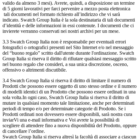
valido da almeno 3 mesi). Avrete, quindi, a disposizione un termine
di 5 giorni lavorativi per farci pervenire a mezzo posta elettronica
tali documenti nel formato richiesto all’indirizzo che vi sarà
indicato. Swatch Group Italia è la sola destinataria di tali documenti
d’identità e delle informazioni in essi contenute. I documenti che ci
invierete verranno conservati nei nostri archivi per un mese.
3.3 Swatch Group Italia non è responsabile per eventuali errori
fotografici o ortografici presenti nel Sito Internet e/o nel messaggio
del “buono regalo” scritto dall'utente durante l'ordinazione. Swatch
Group Italia si riserva il diritto di rifiutare qualsiasi messaggio scritto
nel buono regalo che consideri, a sua unica discrezione, osceno,
offensivo o altrimenti discutibile.
3.4 Swatch Group Italia si riserva il diritto di limitare il numero di
Prodotti che possono essere oggetto di uno stesso ordine e il numero
di modelli identici di un Prodotto che possono essere ordinati in una
sola volta.In ogni caso, Swatch Group Italia si riserva il diritto di
mutare in qualsiasi momento tale limitazione, anche per determinati
periodi di tempo e/o per determinate categorie di Prodotto. Se i
Prodotti ordinati non dovessero essere disponibili, sarà nostra cura
inviarVi una e-mail informativa e Voi avrete la possibilità di
scegliere di attendere fino a nuova disponibilità del Prodotto, oppure
di cancellare l’ordine.
Swatch Group Italia si riserva altresì la facoltà di associare a ciascun