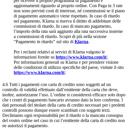
per ricevere il proprio programma di pagamento e
aggiornamenti riguardo al proprio ordine. Con Paga in 3 rate
non sono previsti costi di interesse, né commissioni se il piano
di pagamento automatico viene rispettato. In caso di ritardo
nel pagamento, Klarna si riserva il diritto di addebitare delle
commissioni di ritardo. In caso di mancato pagamento,
l’importo della rata sarà aggiunto alla rata successiva insieme
a commissioni di ritardo. Scopri di più nella sezione
“Pagamento in ritardo” sul sito di
Klarna
.
Per i reclami relativi ai servizi di Klarna valgono le
informazioni fornite su
https://www.klarna.com/it/
.
Per informazioni generali su Klarna e per prendere visione
delle condizioni di utilizzo specifiche del paese, visitate il sito
https://www.klarna.com/it/
.
4.6 Tutti i pagamenti con carta di credito sono soggetti ad un
controllo di validità effettuato dall’emittente della carta che deve,
inoltre, autorizzarne l’uso. L’ordine si considererà efficace solo dopo
che i centri di pagamento bancario avranno dato la loro conferma. I
dati personali del titolare della carta di credito necessari per i predetti
controlli possono dunque essere scambiati con soggetti terzi.
Decliniamo ogni responsabilità per il ritardo o la mancata consegna
del vostro ordine nel caso in cui l’emittente della carta di credito non
ne autorizzi il pagamento.