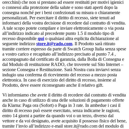
orecchini) che non si prestano ad essere restituiti per motivi igienici
o connessi alla protezione della salute e sono stati aperti dopo la
consegna nonché per i beni confezionati su misura o chiaramente
personalizzati. Per esercitare il diritto di recesso, siete tenuti ad
informarci della vostra decisione di recedere dal contratto di vendita.
A tale scopo potete compilare e inviare elettronicamente o via posta
all’indirizzo indicato al precedente punto 1.5 il modulo tipo di
recesso disponibile
qui
o qualsiasi altra esplicita dichiarazione al
seguente indirizzo
store.it@rado.com
. Il Prodotto sarà ritirato
tramite corriere espresso da parte di Swatch Group Italia senza spese
a vostro carico e recapitato all’indirizzo precisato al punto 7.4 ,
accompagnato dal certificato di garanzia, dalla Bolla di Consegna e
dal Modulo di restituzione RADO, che troverete sul Sito Internet –
sezione Consegna e Restituzione. Sarà Nostra cura inviarvi senza
indugio una conferma di ricevimento del recesso a mezzo posta
elettronica. In caso di esercizio del diritto di recesso, insieme al
Prodotto, deve essere riconsegnato anche il relativo gift.
Vi informiamo che avete il diritto di recedere dal contratto di vendita
anche in caso di utilizzo di una delle soluzioni di pagamento offerte
da Klarna: Paga ora (Sofort) o Paga in 3 rate. In ambedue i casi il
diritto di recesso può essere esercitato, senza indicarne le ragioni,
entro 14 giorni a partire da quando voi o un terzo, diverso dal
vettore e da voi designato, avete acquisito il possesso fisico del bene,
tramite l’invio all’indirizzo e-mail store.it@rado.com del modulo di