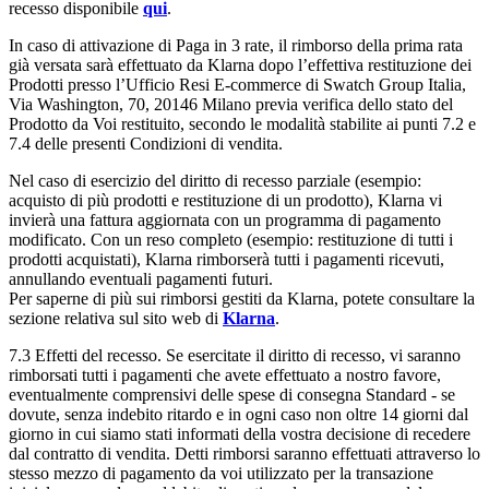
recesso disponibile
qui
.
In caso di attivazione di Paga in 3 rate, il rimborso della prima rata
già versata sarà effettuato da Klarna dopo l’effettiva restituzione dei
Prodotti presso l’Ufficio Resi E-commerce di Swatch Group Italia,
Via Washington, 70, 20146 Milano previa verifica dello stato del
Prodotto da Voi restituito, secondo le modalità stabilite ai punti 7.2 e
7.4 delle presenti Condizioni di vendita.
Nel caso di esercizio del diritto di recesso parziale (esempio:
acquisto di più prodotti e restituzione di un prodotto), Klarna vi
invierà una fattura aggiornata con un programma di pagamento
modificato. Con un reso completo (esempio: restituzione di tutti i
prodotti acquistati), Klarna rimborserà tutti i pagamenti ricevuti,
annullando eventuali pagamenti futuri.
Per saperne di più sui rimborsi gestiti da Klarna, potete consultare la
sezione relativa sul sito web di
Klarna
.
7.3 Effetti del recesso. Se esercitate il diritto di recesso, vi saranno
rimborsati tutti i pagamenti che avete effettuato a nostro favore,
eventualmente comprensivi delle spese di consegna Standard - se
dovute, senza indebito ritardo e in ogni caso non oltre 14 giorni dal
giorno in cui siamo stati informati della vostra decisione di recedere
dal contratto di vendita. Detti rimborsi saranno effettuati attraverso lo
stesso mezzo di pagamento da voi utilizzato per la transazione