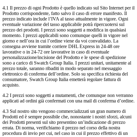
4.1 Il prezzo di ogni Prodotto è quello indicato sul Sito Internet per il
Prodotto corrispondente, fatto salvo il caso di errore manifesto. Il
prezzo indicato include l’IVA al tasso attualmente in vigore. Ogni
eventuale variazione del tasso applicabile potrà ripercuotersi sul
prezzo dei prodotti. I prezzi sono soggetti a modifica in qualsiasi
momento. I prezzi applicabili sono comunque quelli in vigore nel
giorno e nell’ora in cui l’ordine viene da voi convalidato. La
consegna avviene tramite corriere DHL Express in 24-48 ore
lavorative o in 24-72 ore lavorative in caso di eventuale
personalizzazione/incisione del Prodotto e le spese di spedizione
sono a carico di Swatch Group Italia. I prezzi unitari, unitamente al
prezzo totale, saranno ribaditi in modo separato nel messaggio
elettronico di conferma dell’ordine. Solo su specifica richiesta del
consumatore, Swatch Group Italia emetterà regolare fattura di
acquisto.
4.2 I prezzi sono soggetti a mutamenti, che comunque non verranno
applicati ad ordini già confermati con una mail di conferma d’ordine.
4.3 Sul nostro sito vengono commercializzati un gran numero di
Prodotti ed è sempre possibile che, nonostante i nostri sforzi, alcuni
dei Prodotti presenti sul sito presentino un’indicazione di prezzo
errata. Di norma, verifichiamo il prezzo nel corso della nostra
procedura di invio per cui, nel caso in cui il prezzo effettivo di un