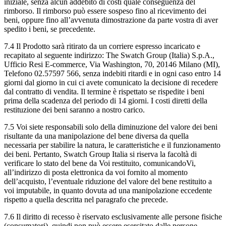
iniziale, senza alcun addebito di costi quale conseguenza del
rimborso. Il rimborso può essere sospeso fino al ricevimento dei
beni, oppure fino all’avvenuta dimostrazione da parte vostra di aver
spedito i beni, se precedente.
7.4 Il Prodotto sarà ritirato da un corriere espresso incaricato e
recapitato al seguente indirizzo: The Swatch Group (Italia) S.p.A.,
Ufficio Resi E-commerce, Via Washington, 70, 20146 Milano (MI),
Telefono 02.57597 566, senza indebiti ritardi e in ogni caso entro 14
giorni dal giorno in cui ci avete comunicato la decisione di recedere
dal contratto di vendita. Il termine è rispettato se rispedite i beni
prima della scadenza del periodo di 14 giorni. I costi diretti della
restituzione dei beni saranno a nostro carico.
7.5 Voi siete responsabili solo della diminuzione del valore dei beni
risultante da una manipolazione del bene diversa da quella
necessaria per stabilire la natura, le caratteristiche e il funzionamento
dei beni. Pertanto, Swatch Group Italia si riserva la facoltà di
verificare lo stato del bene da Voi restituito, comunicandoVi,
all’indirizzo di posta elettronica da voi fornito al momento
dell’acquisto, l’eventuale riduzione del valore del bene restituito a
voi imputabile, in quanto dovuta ad una manipolazione eccedente
rispetto a quella descritta nel paragrafo che precede.
7.6 Il diritto di recesso è riservato esclusivamente alle persone fisiche
(consumatori), quindi non può essere esercitato dalle persone