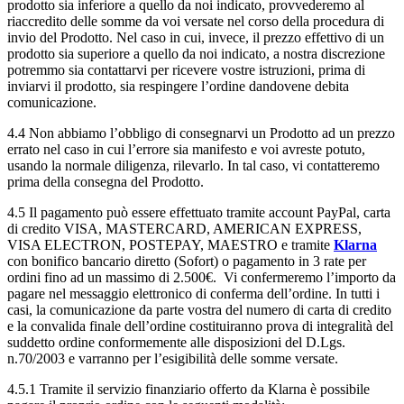
prodotto sia inferiore a quello da noi indicato, provvederemo al
riaccredito delle somme da voi versate nel corso della procedura di
invio del Prodotto. Nel caso in cui, invece, il prezzo effettivo di un
prodotto sia superiore a quello da noi indicato, a nostra discrezione
potremmo sia contattarvi per ricevere vostre istruzioni, prima di
inviarvi il prodotto, sia respingere l’ordine dandovene debita
comunicazione.
4.4 Non abbiamo l’obbligo di consegnarvi un Prodotto ad un prezzo
errato nel caso in cui l’errore sia manifesto e voi avreste potuto,
usando la normale diligenza, rilevarlo. In tal caso, vi contatteremo
prima della consegna del Prodotto.
4.5 Il pagamento può essere effettuato tramite account PayPal, carta
di credito VISA, MASTERCARD, AMERICAN EXPRESS,
VISA ELECTRON, POSTEPAY, MAESTRO e tramite
Klarna
con bonifico bancario diretto (Sofort) o pagamento in 3 rate per
ordini fino ad un massimo di 2.500€. Vi confermeremo l’importo da
pagare nel messaggio elettronico di conferma dell’ordine. In tutti i
casi, la comunicazione da parte vostra del numero di carta di credito
e la convalida finale dell’ordine costituiranno prova di integralità del
suddetto ordine conformemente alle disposizioni del D.Lgs.
n.70/2003 e varranno per l’esigibilità delle somme versate.
4.5.1 Tramite il servizio finanziario offerto da Klarna è possibile