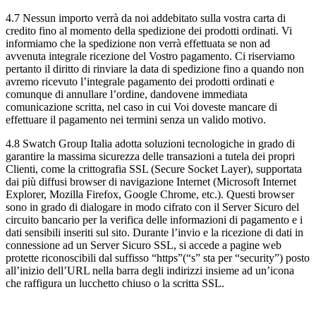
4.7 Nessun importo verrà da noi addebitato sulla vostra carta di
credito fino al momento della spedizione dei prodotti ordinati. Vi
informiamo che la spedizione non verrà effettuata se non ad
avvenuta integrale ricezione del Vostro pagamento. Ci riserviamo
pertanto il diritto di rinviare la data di spedizione fino a quando non
avremo ricevuto l’integrale pagamento dei prodotti ordinati e
comunque di annullare l’ordine, dandovene immediata
comunicazione scritta, nel caso in cui Voi doveste mancare di
effettuare il pagamento nei termini senza un valido motivo.
4.8 Swatch Group Italia adotta soluzioni tecnologiche in grado di
garantire la massima sicurezza delle transazioni a tutela dei propri
Clienti, come la crittografia SSL (Secure Socket Layer), supportata
dai più diffusi browser di navigazione Internet (Microsoft Internet
Explorer, Mozilla Firefox, Google Chrome, etc.). Questi browser
sono in grado di dialogare in modo cifrato con il Server Sicuro del
circuito bancario per la verifica delle informazioni di pagamento e i
dati sensibili inseriti sul sito. Durante l’invio e la ricezione di dati in
connessione ad un Server Sicuro SSL, si accede a pagine web
protette riconoscibili dal suffisso “https”(“s” sta per “security”) posto
all’inizio dell’URL nella barra degli indirizzi insieme ad un’icona
che raffigura un lucchetto chiuso o la scritta SSL.