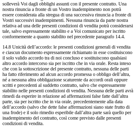
solleverà Voi dagli obblighi assunti con il presente contratto. Una
nostra rinuncia a fronte di un Vostro inadempimento non potrà
essere considerata alla stregua di una successiva rinuncia a fronte di
Vostri successivi inadempimenti. Nessuna rinuncia da parte nostra
relativa ad una delle presenti condizioni di vendita potrà considerarsi
tale, salvo espressamente stabilito e a Voi comunicato per iscritto
conformemente a quanto stabilito nel precedente paragrafo 14.4.
14.8 Unicità dell’accordo: le presenti condizioni generali di vendita
e ciascun documento espressamente richiamato in esse costituiscono
il solo valido accordo tra di noi concluso e sostituiscono qualsiasi
altro accordo intercorso sia per iscritto che in via orale. Resta inteso
che con la sottoscrizione del presente contratto, nessuna delle parti
ha fatto riferimento ad alcun accordo promessa o obbligo dell’altra,
né a nessuna altra obbligazione scaturente da accordi orali oppure
scritti e precedenti al suddetto contratto, salvo che espressamente
stabilito nelle presenti condizioni di vendita. Nessuna delle parti avrà
rimedi da esperire in relazione ad affermazioni false fatte dall’altra
parte, sia per iscritto che in via orale, precedentemente alla data
dell’accordo (salvo che dette false affermazioni siano state frutto di
una frode) e il solo rimedio esperibile dall’altra parte sarà quello per
inadempimento del contratto, così come previsto dalle presenti
condizioni di vendita.