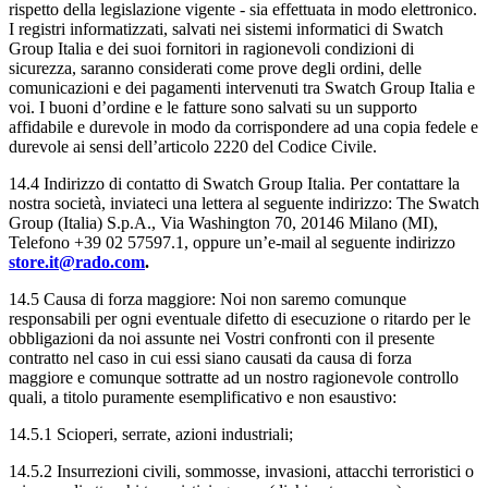
rispetto della legislazione vigente - sia effettuata in modo elettronico.
I registri informatizzati, salvati nei sistemi informatici di Swatch
Group Italia e dei suoi fornitori in ragionevoli condizioni di
sicurezza, saranno considerati come prove degli ordini, delle
comunicazioni e dei pagamenti intervenuti tra Swatch Group Italia e
voi. I buoni d’ordine e le fatture sono salvati su un supporto
affidabile e durevole in modo da corrispondere ad una copia fedele e
durevole ai sensi dell’articolo 2220 del Codice Civile.
14.4 Indirizzo di contatto di Swatch Group Italia. Per contattare la
nostra società, inviateci una lettera al seguente indirizzo: The Swatch
Group (Italia) S.p.A., Via Washington 70, 20146 Milano (MI),
Telefono +39 02 57597.1, oppure un’e-mail al seguente indirizzo
store.it@rado.com
.
14.5 Causa di forza maggiore: Noi non saremo comunque
responsabili per ogni eventuale difetto di esecuzione o ritardo per le
obbligazioni da noi assunte nei Vostri confronti con il presente
contratto nel caso in cui essi siano causati da causa di forza
maggiore e comunque sottratte ad un nostro ragionevole controllo
quali, a titolo puramente esemplificativo e non esaustivo:
14.5.1 Scioperi, serrate, azioni industriali;
14.5.2 Insurrezioni civili, sommosse, invasioni, attacchi terroristici o