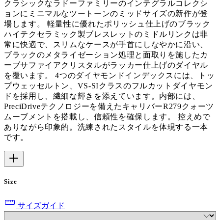
クラシックなラドーファミリーのインテグラルコレクシ
ョンにミニマルなツートーンのミッドサイズの新作が登
場します。 軽量性に優れたポリッシュ仕上げのブラック
ハイテクセラミック製ブレスレットのミドルリンクは非
常に快適で、スリムなケースが手首にしなやかに沿い、
ブラックのメタライゼーション処理と面取りを施したカ
ーブサファイアクリスタルがラッカー仕上げのダイヤル
を覆います。 4つのダイヤモンドインデックスには、トッ
プウェッセルトン、VS-SIクラスのフルカットダイヤモン
ドを採用し、繊細な輝きを添えています。内部には、
PreciDriveテクノロジーを備えたキャリバーR279クォーツ
ムーブメントを搭載し、信頼性を確保します。 控えめで
ありながら印象的。洗練されたスタイルを体現する一本
です。
Size
サイズガイド