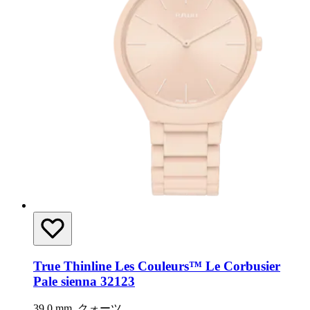
True Thinline Les Couleurs™ Le Corbusier
Pale sienna 32123
39.0 mm, クォーツ