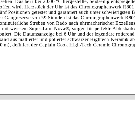
hen. Das bei über 2.000 °C hergestellte, beidseitig entspiegelt
troffen wird. Herzstück der Uhr ist das Chronographenwerk R801
f Positionen getestet und garantiert auch unter schwierigsten B
ner Gangreserve von 59 Stunden ist das Chronographenwerk R801 
ontinuierliche Streben von Rado nach uhrmacherischer Exzellenz
lt mit weissem Super-LumiNova®, sorgen für perfekte Ablesbarke
ioniert. Die Datumsanzeige bei 6 Uhr und der legendäre rotiere
band aus mattierter und polierter schwarzer Hightech-Keramik abg
00 m), definiert der Captain Cook High-Tech Ceramic Chronogra