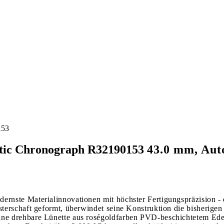
153
tic Chronograph
R32190153
43.0 mm, Auto
rnste Materialinnovationen mit höchster Fertigungspräzision -
sterschaft geformt, überwindet seine Konstruktion die bisheri
e drehbare Lünette aus roségoldfarben PVD-beschichtetem Edels