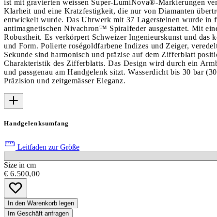
ist mit gravierten weissen Super-LumiNova®-Markierungen verse
Klarheit und eine Kratzfestigkeit, die nur von Diamanten über
entwickelt wurde. Das Uhrwerk mit 37 Lagersteinen wurde in fün
antimagnetischen Nivachron™ Spiralfeder ausgestattet. Mit ei
Robustheit. Es verkörpert Schweizer Ingenieurskunst und das k
und Form. Polierte roségoldfarbene Indizes und Zeiger, verede
Sekunde sind harmonisch und präzise auf dem Zifferblatt posit
Charakteristik des Zifferblatts. Das Design wird durch ein Arm
und passgenau am Handgelenk sitzt. Wasserdicht bis 30 bar (3
Präzision und zeitgemässer Eleganz.
Handgelenksumfang
Leitfaden zur Größe
Size in cm
€ 6.500,00
In den Warenkorb legen
Im Geschäft anfragen