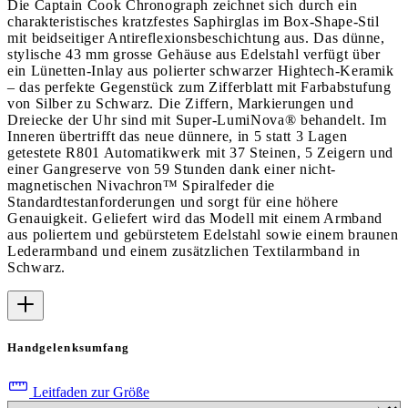
Die Captain Cook Chronograph zeichnet sich durch ein
charakteristisches kratzfestes Saphirglas im Box-Shape-Stil
mit beidseitiger Antireflexionsbeschichtung aus. Das dünne,
stylische 43 mm grosse Gehäuse aus Edelstahl verfügt über
ein Lünetten-Inlay aus polierter schwarzer Hightech-Keramik
– das perfekte Gegenstück zum Zifferblatt mit Farbabstufung
von Silber zu Schwarz. Die Ziffern, Markierungen und
Dreiecke der Uhr sind mit Super-LumiNova® behandelt. Im
Inneren übertrifft das neue dünnere, in 5 statt 3 Lagen
getestete R801 Automatikwerk mit 37 Steinen, 5 Zeigern und
einer Gangreserve von 59 Stunden dank einer nicht-
magnetischen Nivachron™ Spiralfeder die
Standardtestanforderungen und sorgt für eine höhere
Genauigkeit. Geliefert wird das Modell mit einem Armband
aus poliertem und gebürstetem Edelstahl sowie einem braunen
Lederarmband und einem zusätzlichen Textilarmband in
Schwarz.
Handgelenksumfang
Leitfaden zur Größe