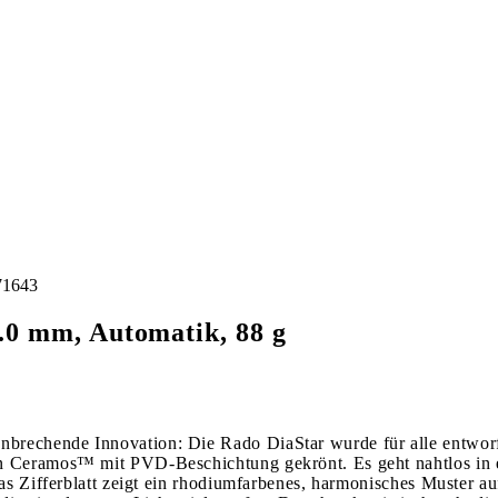
71643
.0 mm, Automatik, 88 g
brechende Innovation: Die Rado DiaStar wurde für alle entwor
en Ceramos™ mit PVD-Beschichtung gekrönt. Es geht nahtlos in 
Das Zifferblatt zeigt ein rhodiumfarbenes, harmonisches Muster a