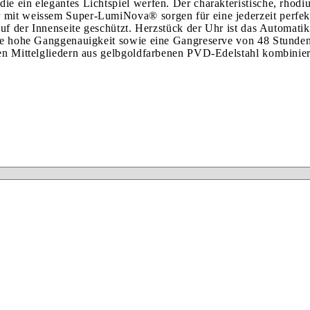
ie ein elegantes Lichtspiel werfen. Der charakteristische, rhod
mit weissem Super-LumiNova® sorgen für eine jederzeit perfekte 
 auf der Innenseite geschützt. Herzstück der Uhr ist das Automat
eine hohe Ganggenauigkeit sowie eine Gangreserve von 48 Stunde
ten Mittelgliedern aus gelbgoldfarbenen PVD-Edelstahl kombiniert