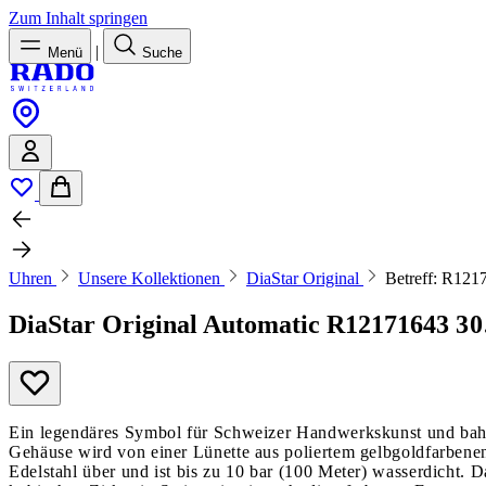
Zum Inhalt springen
|
Menü
Suche
Uhren
Unsere Kollektionen
DiaStar Original
Betreff: R121
DiaStar Original Automatic
R12171643
30
Ein legendäres Symbol für Schweizer Handwerkskunst und bahn
Gehäuse wird von einer Lünette aus poliertem gelbgoldfarben
Edelstahl über und ist bis zu 10 bar (100 Meter) wasserdicht. 