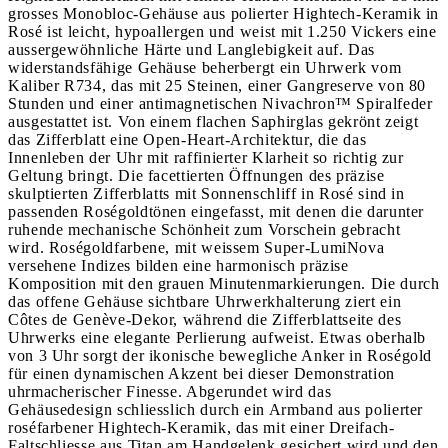
grosses Monobloc-Gehäuse aus polierter Hightech-Keramik in
Rosé ist leicht, hypoallergen und weist mit 1.250 Vickers eine
aussergewöhnliche Härte und Langlebigkeit auf. Das
widerstandsfähige Gehäuse beherbergt ein Uhrwerk vom
Kaliber R734, das mit 25 Steinen, einer Gangreserve von 80
Stunden und einer antimagnetischen Nivachron™ Spiralfeder
ausgestattet ist. Von einem flachen Saphirglas gekrönt zeigt
das Zifferblatt eine Open-Heart-Architektur, die das
Innenleben der Uhr mit raffinierter Klarheit so richtig zur
Geltung bringt. Die facettierten Öffnungen des präzise
skulptierten Zifferblatts mit Sonnenschliff in Rosé sind in
passenden Roségoldtönen eingefasst, mit denen die darunter
ruhende mechanische Schönheit zum Vorschein gebracht
wird. Roségoldfarbene, mit weissem Super-LumiNova
versehene Indizes bilden eine harmonisch präzise
Komposition mit den grauen Minutenmarkierungen. Die durch
das offene Gehäuse sichtbare Uhrwerkhalterung ziert ein
Côtes de Genève-Dekor, während die Zifferblattseite des
Uhrwerks eine elegante Perlierung aufweist. Etwas oberhalb
von 3 Uhr sorgt der ikonische bewegliche Anker in Roségold
für einen dynamischen Akzent bei dieser Demonstration
uhrmacherischer Finesse. Abgerundet wird das
Gehäusedesign schliesslich durch ein Armband aus polierter
roséfarbener Hightech-Keramik, das mit einer Dreifach-
Faltschliesse aus Titan am Handgelenk gesichert wird und den