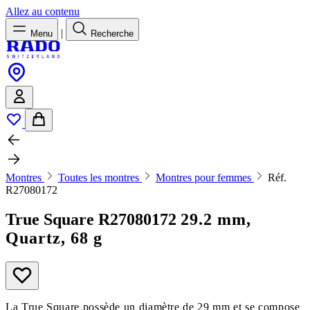
Allez au contenu
|
Menu
Recherche
Montres
Toutes les montres
Montres pour femmes
Réf.
R27080172
True Square
R27080172
29.2 mm,
Quartz, 68 g
La True Square possède un diamètre de 29 mm et se compose