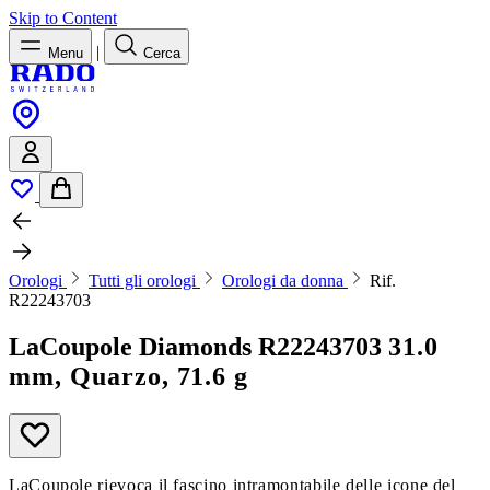
Skip to Content
|
Menu
Cerca
Orologi
Tutti gli orologi
Orologi da donna
Rif.
R22243703
LaCoupole Diamonds
R22243703
31.0
mm, Quarzo, 71.6 g
LaCoupole rievoca il fascino intramontabile delle icone del