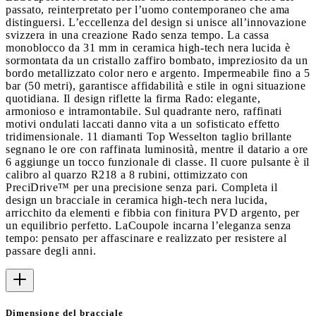
passato, reinterpretato per l’uomo contemporaneo che ama
distinguersi. L’eccellenza del design si unisce all’innovazione
svizzera in una creazione Rado senza tempo. La cassa
monoblocco da 31 mm in ceramica high-tech nera lucida è
sormontata da un cristallo zaffiro bombato, impreziosito da un
bordo metallizzato color nero e argento. Impermeabile fino a 5
bar (50 metri), garantisce affidabilità e stile in ogni situazione
quotidiana. Il design riflette la firma Rado: elegante,
armonioso e intramontabile. Sul quadrante nero, raffinati
motivi ondulati laccati danno vita a un sofisticato effetto
tridimensionale. 11 diamanti Top Wesselton taglio brillante
segnano le ore con raffinata luminosità, mentre il datario a ore
6 aggiunge un tocco funzionale di classe. Il cuore pulsante è il
calibro al quarzo R218 a 8 rubini, ottimizzato con
PreciDrive™ per una precisione senza pari. Completa il
design un bracciale in ceramica high-tech nera lucida,
arricchito da elementi e fibbia con finitura PVD argento, per
un equilibrio perfetto. LaCoupole incarna l’eleganza senza
tempo: pensato per affascinare e realizzato per resistere al
passare degli anni.
Dimensione del bracciale