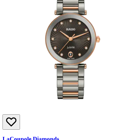
LaCoupole Diamonds