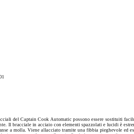
01
acciali del Captain Cook Automatic possono essere sostituiti facil
te. Il bracciale in acciaio con elementi spazzolati e lucidi è es
e anse a molla. Viene allacciato tramite una fibbia pieghevole ed est