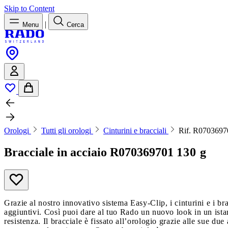
Skip to Content
|
Menu
Cerca
Orologi
Tutti gli orologi
Cinturini e bracciali
Rif. R0703697
Bracciale in acciaio
R070369701
130 g
Grazie al nostro innovativo sistema Easy-Clip, i cinturini e i br
aggiuntivi. Così puoi dare al tuo Rado un nuovo look in un istan
resistenza. Il bracciale è fissato all’orologio grazie alle sue du