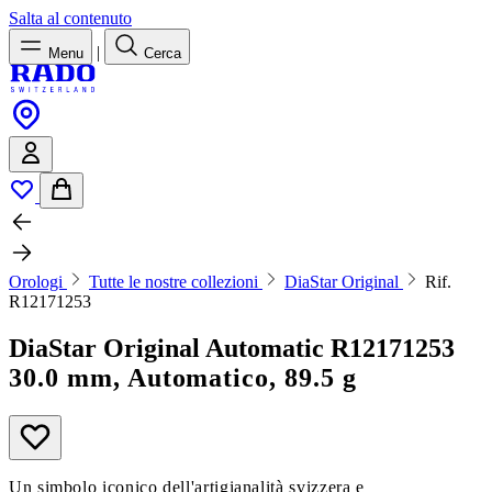
Salta al contenuto
|
Menu
Cerca
Orologi
Tutte le nostre collezioni
DiaStar Original
Rif.
R12171253
DiaStar Original Automatic
R12171253
30.0 mm, Automatico, 89.5 g
Un simbolo iconico dell'artigianalità svizzera e