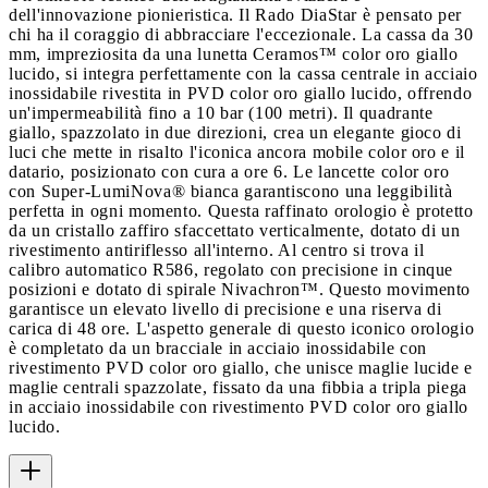
dell'innovazione pionieristica. Il Rado DiaStar è pensato per
chi ha il coraggio di abbracciare l'eccezionale. La cassa da 30
mm, impreziosita da una lunetta Ceramos™ color oro giallo
lucido, si integra perfettamente con la cassa centrale in acciaio
inossidabile rivestita in PVD color oro giallo lucido, offrendo
un'impermeabilità fino a 10 bar (100 metri). Il quadrante
giallo, spazzolato in due direzioni, crea un elegante gioco di
luci che mette in risalto l'iconica ancora mobile color oro e il
datario, posizionato con cura a ore 6. Le lancette color oro
con Super-LumiNova® bianca garantiscono una leggibilità
perfetta in ogni momento. Questa raffinato orologio è protetto
da un cristallo zaffiro sfaccettato verticalmente, dotato di un
rivestimento antiriflesso all'interno. Al centro si trova il
calibro automatico R586, regolato con precisione in cinque
posizioni e dotato di spirale Nivachron™. Questo movimento
garantisce un elevato livello di precisione e una riserva di
carica di 48 ore. L'aspetto generale di questo iconico orologio
è completato da un bracciale in acciaio inossidabile con
rivestimento PVD color oro giallo, che unisce maglie lucide e
maglie centrali spazzolate, fissato da una fibbia a tripla piega
in acciaio inossidabile con rivestimento PVD color oro giallo
lucido.