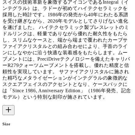
スイスの技術革新を象徴するアイコンであるIntegral（イ
ンテグラル）は、ラドーが初めてハイテクセラミックを
採用した時計です。1986年の発売から40年にわたる系譜
を受け継ぎながら、2026年モデルとしてさりげない進化
を遂げました。 ハイテクセラミック製ブレスレットのミ
ドルリンクは、軽量でありながら優れた耐久性をもたら
し、スリムなケースと、端から端まで覆われたカーブサ
ファイアクリスタルとの組み合わせにより、手首のライ
ンにしなやかに沿う快適な装着感をもたらします。ムー
ブメントには、PreciDriveテクノロジーを備えたキャリバ
ーR279クォーツムーブメントを搭載し、優れた精度と信
頼性を実現しています。 サファイアクリスタルに施され
た精巧なメタライゼーションがインテグラルの象徴的な
スクエアフェイスのアクセントとなり、ケースバックに
は「Since 1986, Anniversary Edition」（1986年発売、記念
モデル）という特別な刻印が施されています。
Size