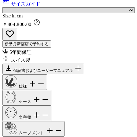
サイズガイド
Size in cm
￥404,800.00
伊勢丹新宿店で予約する
5年間保証
スイス製
保証書およびユーザーマニュアル
仕様
ケース
文字盤
ムーブメント