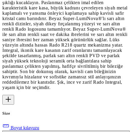
şıklığı kucaklayın. Paslanmaz çelikten imal edilen
karakteristik kare kasa, büyük kadranı çevreleyen siyah metal
kaplamalı ve yansıma önleyici kaplamaya sahip kavisli safir
kristal camı barındırır. Beyaz Super-LumiNova®'lı sarı altın
renkli dizinler, siyah dikey fırçalanmış yüzeyi ve sarı altın
renkli Rado logosunu tamamlıyor. Beyaz Super-LumiNova®
ile sarı altın renkli saat ve dakika ibrelerini ve sarı altın renkli
saniye ibresini her zaman yüksek görünürlük sağlar. Lüks
yüzeyin altında hassas Rado R218 quartz mekanizma yatar.
Integral, ikonik kare kasanın zarif oranlarını tamamlayacak
şekilde tasarlanmış, parlak sarı altın renkli PVD ve parlak
siyah yüksek teknoloji seramik orta bağlantılara sahip
paslanmaz çelikten yapılmış, hafifçe sivriltilmiş bir bileziğe
sahiptir. Son bir dokunuş olarak, kavisli cam bileğinizin
kıvrımıyla hizalanır ve sofistike zamansız stil anlayışınızın
reddedilemez bir kanıtıdır. Şık, ince ve zarif Rado Integral,
yaşam için bir seçimdir.
Size
Boyut kılavuzu