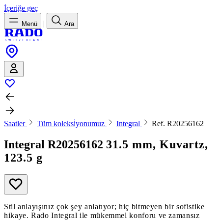
İçeriğe geç
|
Menü
Ara
Saatler
Tüm koleksi̇yonumuz
Integral
Ref. R20256162
Integral
R20256162
31.5 mm, Kuvartz,
123.5 g
Stil anlayışınız çok şey anlatıyor; hiç bitmeyen bir sofistike
hikaye. Rado Integral ile mükemmel konforu ve zamansız