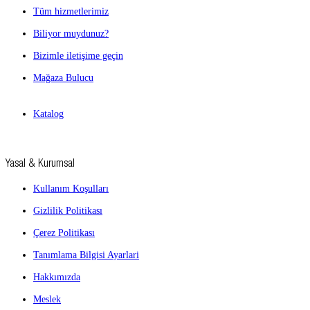
Tüm hizmetlerimiz
Biliyor muydunuz?
Bizimle iletişime geçin
Mağaza Bulucu
Katalog
Yasal & Kurumsal
Kullanım Koşulları
Gizlilik Politikası
Çerez Politikası
Tanımlama Bilgisi Ayarlari
Hakkımızda
Meslek