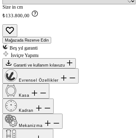
Size in cm
₺133.800,00
Mağazada Rezerve Edin
Beş yıl garanti
İsviçre Yapımı
Garanti ve kullanım kılavuzu
Evrensel Özellikler
Kasa
Kadran
Mekanizma