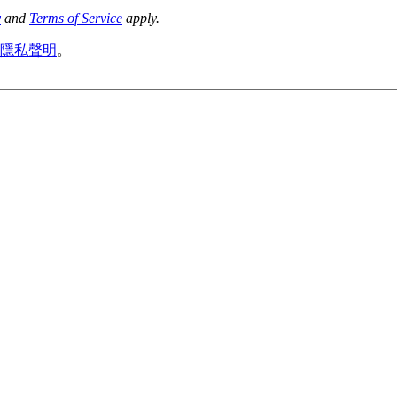
y
and
Terms of Service
apply.
隱私聲明
。