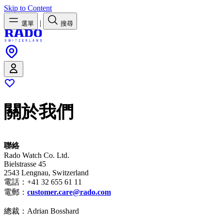
Skip to Content
|
選單
搜尋
關於我們
聯絡
Rado Watch Co. Ltd.
Bielstrasse 45
2543 Lengnau, Switzerland
電話：+41 32 655 61 11
電郵：
customer.care@rado.com
總裁：Adrian Bosshard