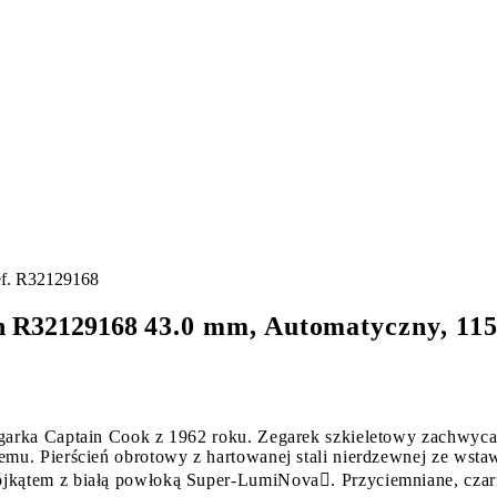
f. R32129168
n
R32129168
43.0 mm, Automatyczny, 115
garka Captain Cook z 1962 roku. Zegarek szkieletowy zachwyca 
mu. Pierścień obrotowy z hartowanej stali nierdzewnej ze wstaw
kątem z białą powłoką Super-LumiNova. Przyciemniane, czarne 