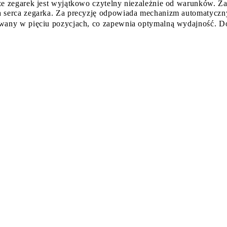
że zegarek jest wyjątkowo czytelny niezależnie od warunków. Z
ia serca zegarka. Za precyzję odpowiada mechanizm automatyc
owany w pięciu pozycjach, co zapewnia optymalną wydajność. D