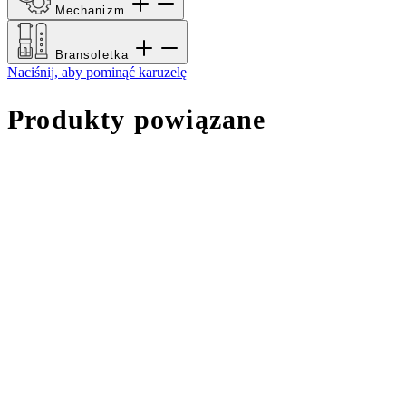
Mechanizm
Bransoletka
Naciśnij, aby pominąć karuzelę
Produkty powiązane