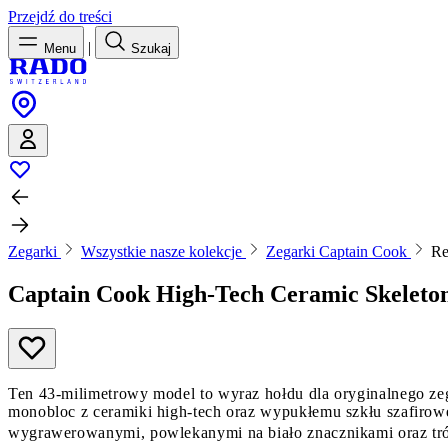
Przejdź do treści
|
Menu
Szukaj
Zegarki
Wszystkie nasze kolekcje
Zegarki Captain Cook
Re
Captain Cook High-Tech Ceramic Skeleto
Ten 43-milimetrowy model to wyraz hołdu dla oryginalnego ze
monobloc z ceramiki high-tech oraz wypukłemu szkłu szafirowe
wygrawerowanymi, powlekanymi na biało znacznikami oraz trój