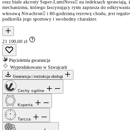
oraz białe akcenty Super-LumiNova na indeksach sprawiają, 
mechanizmu, którego fascynujący rytm zaprasza do odkrywan
włosową Nivachron i 80-godzinną rezerwę chodu, jest regul
podkreśla jego sportowy i swobodny charakter.
21 100,00 zł
Pięcioletnia gwarancja
Wyprodukowano w Szwajcarii
Gwarancja i instrukcja obsługi
Cechy ogólne
Koperta
Tarcza