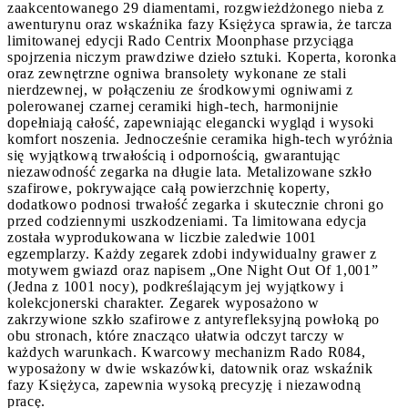
zaakcentowanego 29 diamentami, rozgwieżdżonego nieba z
awenturynu oraz wskaźnika fazy Księżyca sprawia, że tarcza
limitowanej edycji Rado Centrix Moonphase przyciąga
spojrzenia niczym prawdziwe dzieło sztuki. Koperta, koronka
oraz zewnętrzne ogniwa bransolety wykonane ze stali
nierdzewnej, w połączeniu ze środkowymi ogniwami z
polerowanej czarnej ceramiki high-tech, harmonijnie
dopełniają całość, zapewniając elegancki wygląd i wysoki
komfort noszenia. Jednocześnie ceramika high-tech wyróżnia
się wyjątkową trwałością i odpornością, gwarantując
niezawodność zegarka na długie lata. Metalizowane szkło
szafirowe, pokrywające całą powierzchnię koperty,
dodatkowo podnosi trwałość zegarka i skutecznie chroni go
przed codziennymi uszkodzeniami. Ta limitowana edycja
została wyprodukowana w liczbie zaledwie 1001
egzemplarzy. Każdy zegarek zdobi indywidualny grawer z
motywem gwiazd oraz napisem „One Night Out Of 1,001”
(Jedna z 1001 nocy), podkreślającym jej wyjątkowy i
kolekcjonerski charakter. Zegarek wyposażono w
zakrzywione szkło szafirowe z antyrefleksyjną powłoką po
obu stronach, które znacząco ułatwia odczyt tarczy w
każdych warunkach. Kwarcowy mechanizm Rado R084,
wyposażony w dwie wskazówki, datownik oraz wskaźnik
fazy Księżyca, zapewnia wysoką precyzję i niezawodną
pracę.