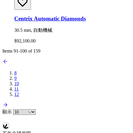
Centrix Automatic Diamonds
30.5 mm, 自動機械
$92,100.00
Items
91
-
100
of
159
8
9
10
11
12
顯示