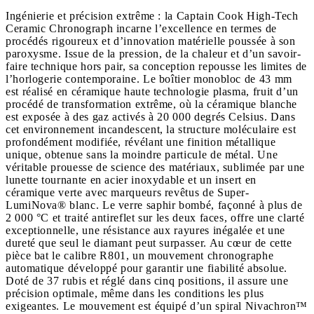
Ingénierie et précision extrême : la Captain Cook High-Tech
Ceramic Chronograph incarne l’excellence en termes de
procédés rigoureux et d’innovation matérielle poussée à son
paroxysme. Issue de la pression, de la chaleur et d’un savoir-
faire technique hors pair, sa conception repousse les limites de
l’horlogerie contemporaine. Le boîtier monobloc de 43 mm
est réalisé en céramique haute technologie plasma, fruit d’un
procédé de transformation extrême, où la céramique blanche
est exposée à des gaz activés à 20 000 degrés Celsius. Dans
cet environnement incandescent, la structure moléculaire est
profondément modifiée, révélant une finition métallique
unique, obtenue sans la moindre particule de métal. Une
véritable prouesse de science des matériaux, sublimée par une
lunette tournante en acier inoxydable et un insert en
céramique verte avec marqueurs revêtus de Super-
LumiNova® blanc. Le verre saphir bombé, façonné à plus de
2 000 °C et traité antireflet sur les deux faces, offre une clarté
exceptionnelle, une résistance aux rayures inégalée et une
dureté que seul le diamant peut surpasser. Au cœur de cette
pièce bat le calibre R801, un mouvement chronographe
automatique développé pour garantir une fiabilité absolue.
Doté de 37 rubis et réglé dans cinq positions, il assure une
précision optimale, même dans les conditions les plus
exigeantes. Le mouvement est équipé d’un spiral Nivachron™