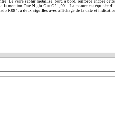
tre. Le verre saphir métallisé, bord à bord, renforce encore cette
 de la mention One Night Out Of 1,001. La montre est équipée d’un v
ado R084, à deux aiguilles avec affichage de la date et indication 