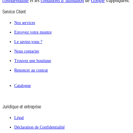
confidentialité
et les
conditions d' utilisation
de
Google
s'appliquent.
Service Client
Nos services
Envoyez votre montre
Le saviez-vous ?
Nous contacter
Trouvez une boutique
Renoncer au contrat
Catalogue
Juridique et entreprise
Légal
Déclaration de Confidentialité